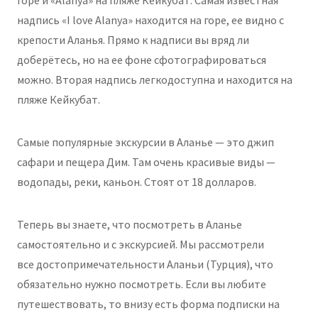
горе и «Alanya» на пляже Кейкубат. Самая известная
надпись «I love Alanya» находится на горе, ее видно с
крепости Аланья. Прямо к надписи вы вряд ли
доберётесь, но на ее фоне сфотографироваться
можно. Вторая надпись легкодоступна и находится на
пляже Кейкубат.
Самые популярные экскурсии в Аланье — это джип
сафари и пещера Дим. Там очень красивые виды —
водопады, реки, каньон. Стоят от 18 долларов.
Теперь вы знаете, что посмотреть в Аланье
самостоятельно и с экскурсией. Мы рассмотрели
все достопримечательности Аланьи (Турция), что
обязательно нужно посмотреть. Если вы любите
путешествовать, то внизу есть форма подписки на